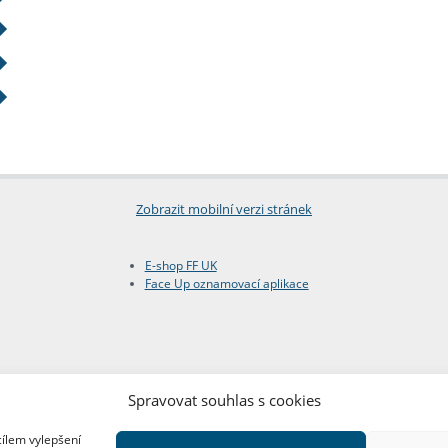
Zobrazit mobilní verzi stránek
E-shop FF UK
Face Up oznamovací aplikace
Spravovat souhlas s cookies
cílem vylepšení