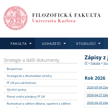
FAKULTA
UCHAZEČI
STUDUJÍCÍ
Zápisy z
FAKULTA
UCHAZEČI
STUDUJÍCÍ
VĚDA A VÝZKUM
ZAHRANIČÍ
Struktura a
Co studova
Bakalářsk
O vědě a 
Aktuální n
Strategie a další dokumenty
FF
>
Fakulta
>
Str
Bezpečnost
Dozvědět se více
Podat přihlášku
Dozvědět se více
Dozvědět se více
Dozvědět se více
Strategie 
Učitelské 
Doktorské
Akademické
Vyjíždějící
Strategické a dlouhodobé záměry
Rok 2026
Podpora a
Informace 
Rigorózní 
Granty a p
Přijíždějíc
FF UK pro udržitelnost
2026-05-04 Záp
Výroční zprávy
Absolventi
Vyjíždějíc
2026-04-27 Záp
Platné vnitřní předpisy FF UK
2026-04-20 Záp
Rozhodnutí a sdělení děkana, opatření a sdělení
Fakultní š