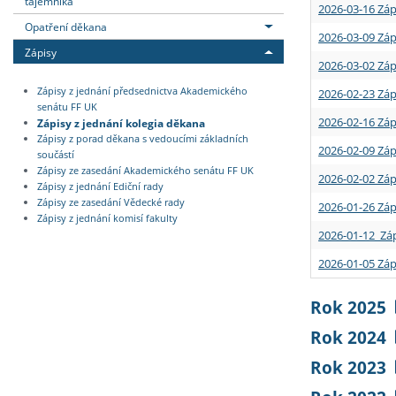
tajemníka
2026-03-16 Záp
Opatření děkana
2026-03-09 Záp
Zápisy
2026-03-02 Záp
Zápisy z jednání předsednictva Akademického
2026-02-23 Záp
senátu FF UK
2026-02-16 Záp
Zápisy z jednání kolegia děkana
Zápisy z porad děkana s vedoucími základních
2026-02-09 Záp
součástí
Zápisy ze zasedání Akademického senátu FF UK
2026-02-02 Záp
Zápisy z jednání Ediční rady
Zápisy ze zasedání Vědecké rady
2026-01-26 Záp
Zápisy z jednání komisí fakulty
2026-01-12 Záp
2026-01-05 Záp
Rok 2025
Rok 2024
Rok 2023