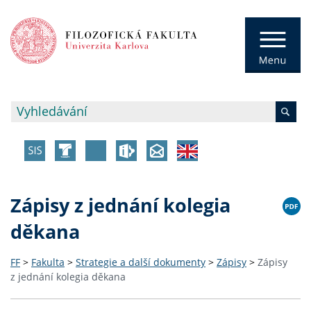
Zápisy z jednání kolegia
děkana
FF
>
Fakulta
>
Strategie a další dokumenty
>
Zápisy
>
Zápisy
z jednání kolegia děkana