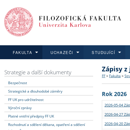
FAKULTA
UCHAZEČI
STUDUJÍCÍ
Zápisy z
FAKULTA
UCHAZEČI
STUDUJÍCÍ
VĚDA A VÝZKUM
ZAHRANIČÍ
Struktura a
Co studova
Bakalářsk
O vědě a 
Aktuální n
Strategie a další dokumenty
FF
>
Fakulta
>
Str
Bezpečnost
Dozvědět se více
Podat přihlášku
Dozvědět se více
Dozvědět se více
Dozvědět se více
Strategie 
Učitelské 
Doktorské
Akademické
Vyjíždějící
Strategické a dlouhodobé záměry
Rok 2026
Podpora a
Informace 
Rigorózní 
Granty a p
Přijíždějíc
FF UK pro udržitelnost
2026-05-04 Záp
Výroční zprávy
Absolventi
Vyjíždějíc
2026-04-27 Záp
Platné vnitřní předpisy FF UK
2026-04-20 Záp
Rozhodnutí a sdělení děkana, opatření a sdělení
Fakultní š