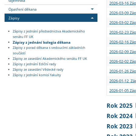
tajemníka
2026-03-16 Záp
Opatření děkana
2026-03-09 Záp
Zápisy
2026-03-02 Záp
Zápisy z jednání předsednictva Akademického
2026-02-23 Záp
senátu FF UK
2026-02-16 Záp
Zápisy z jednání kolegia děkana
Zápisy z porad děkana s vedoucími základních
2026-02-09 Záp
součástí
Zápisy ze zasedání Akademického senátu FF UK
2026-02-02 Záp
Zápisy z jednání Ediční rady
Zápisy ze zasedání Vědecké rady
2026-01-26 Záp
Zápisy z jednání komisí fakulty
2026-01-12 Záp
2026-01-05 Záp
Rok 2025
Rok 2024
Rok 2023