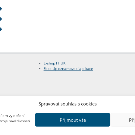
E-shop FF UK
Face Up oznamovací aplikace
Spravovat souhlas s cookies
cílem vylepšení
Přijmout vše
Př
droje návštěvnosti.
Copyright © FF UK 2026
Design:
Red Peppers