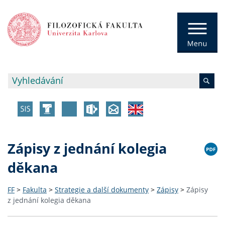
Zápisy z jednání kolegia
děkana
FF
>
Fakulta
>
Strategie a další dokumenty
>
Zápisy
>
Zápisy
z jednání kolegia děkana