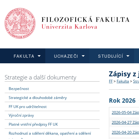
FAKULTA
UCHAZEČI
STUDUJÍCÍ
Zápisy z
FAKULTA
UCHAZEČI
STUDUJÍCÍ
VĚDA A VÝZKUM
ZAHRANIČÍ
Struktura a
Co studova
Bakalářsk
O vědě a 
Aktuální n
Strategie a další dokumenty
FF
>
Fakulta
>
Str
Bezpečnost
Dozvědět se více
Podat přihlášku
Dozvědět se více
Dozvědět se více
Dozvědět se více
Strategie 
Učitelské 
Doktorské
Akademické
Vyjíždějící
Strategické a dlouhodobé záměry
Rok 2026
Podpora a
Informace 
Rigorózní 
Granty a p
Přijíždějíc
FF UK pro udržitelnost
2026-05-04 Záp
Výroční zprávy
Absolventi
Vyjíždějíc
2026-04-27 Záp
Platné vnitřní předpisy FF UK
2026-04-20 Záp
Rozhodnutí a sdělení děkana, opatření a sdělení
Fakultní š