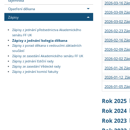
tajemníka
2026-03-16 Záp
Opatření děkana
2026-03-09 Záp
Zápisy
2026-03-02 Záp
Zápisy z jednání předsednictva Akademického
2026-02-23 Záp
senátu FF UK
2026-02-16 Záp
Zápisy z jednání kolegia děkana
Zápisy z porad děkana s vedoucími základních
2026-02-09 Záp
součástí
Zápisy ze zasedání Akademického senátu FF UK
2026-02-02 Záp
Zápisy z jednání Ediční rady
Zápisy ze zasedání Vědecké rady
2026-01-26 Záp
Zápisy z jednání komisí fakulty
2026-01-12 Záp
2026-01-05 Záp
Rok 2025
Rok 2024
Rok 2023