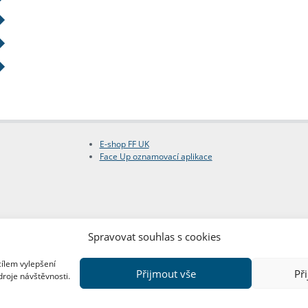
E-shop FF UK
Face Up oznamovací aplikace
Spravovat souhlas s cookies
cílem vylepšení
Přijmout vše
Př
droje návštěvnosti.
Copyright © FF UK 2026
Design:
Red Peppers