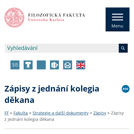
Zápisy z jednání kolegia
děkana
FF
>
Fakulta
>
Strategie a další dokumenty
>
Zápisy
>
Zápisy
z jednání kolegia děkana