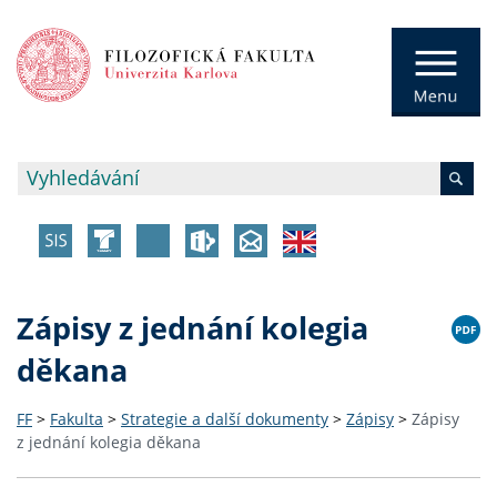
Zápisy z jednání kolegia
děkana
FF
>
Fakulta
>
Strategie a další dokumenty
>
Zápisy
>
Zápisy
z jednání kolegia děkana