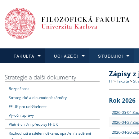
FAKULTA
UCHAZEČI
STUDUJÍCÍ
Zápisy z
FAKULTA
UCHAZEČI
STUDUJÍCÍ
VĚDA A VÝZKUM
ZAHRANIČÍ
Struktura a
Co studova
Bakalářsk
O vědě a 
Aktuální n
Strategie a další dokumenty
FF
>
Fakulta
>
Str
Bezpečnost
Dozvědět se více
Podat přihlášku
Dozvědět se více
Dozvědět se více
Dozvědět se více
Strategie 
Učitelské 
Doktorské
Akademické
Vyjíždějící
Strategické a dlouhodobé záměry
Rok 2026
Podpora a
Informace 
Rigorózní 
Granty a p
Přijíždějíc
FF UK pro udržitelnost
2026-05-04 Záp
Výroční zprávy
Absolventi
Vyjíždějíc
2026-04-27 Záp
Platné vnitřní předpisy FF UK
2026-04-20 Záp
Rozhodnutí a sdělení děkana, opatření a sdělení
Fakultní š