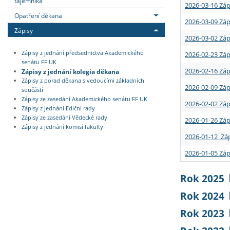
tajemníka
2026-03-16 Záp
Opatření děkana
2026-03-09 Záp
Zápisy
2026-03-02 Záp
Zápisy z jednání předsednictva Akademického
2026-02-23 Záp
senátu FF UK
2026-02-16 Záp
Zápisy z jednání kolegia děkana
Zápisy z porad děkana s vedoucími základních
2026-02-09 Záp
součástí
Zápisy ze zasedání Akademického senátu FF UK
2026-02-02 Záp
Zápisy z jednání Ediční rady
Zápisy ze zasedání Vědecké rady
2026-01-26 Záp
Zápisy z jednání komisí fakulty
2026-01-12 Záp
2026-01-05 Záp
Rok 2025
Rok 2024
Rok 2023