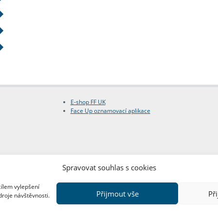
E-shop FF UK
Face Up oznamovací aplikace
Spravovat souhlas s cookies
cílem vylepšení
Přijmout vše
Př
droje návštěvnosti.
Copyright © FF UK 2026
Design:
Red Peppers