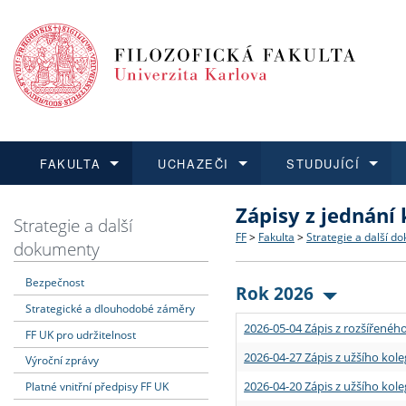
FAKULTA
UCHAZEČI
STUDUJÍCÍ
Zápisy z jednání
FAKULTA
UCHAZEČI
STUDUJÍCÍ
VĚDA A VÝZKUM
ZAHRANIČÍ
Struktura a historie
Co studovat a jak se přihlá
Bakalářské a magisterské
O vědě a výzkumu na FF
Aktuální nabídky a výběrov
Strategie a další
FF
>
Fakulta
>
Strategie a další d
dokumenty
Dozvědět se více
Podat přihlášku
Dozvědět se více
Dozvědět se více
Dozvědět se více
Strategie a další dokumen
Učitelské studijní program
Doktorské studium
Akademické kvalifikace
Vyjíždějící studenti
Bezpečnost
Rok 2026
Strategické a dlouhodobé záměry
Podpora a benefity pro z
Informace k průběhu přijím
Rigorózní řízení
Granty a projekty
Přijíždějící studenti
2026-05-04 Zápis z rozšířeného
FF UK pro udržitelnost
Absolventi fakulty
Vyjíždějící zaměstnanci
2026-04-27 Zápis z užšího kole
Výroční zprávy
2026-04-20 Zápis z užšího kole
Platné vnitřní předpisy FF UK
Fakultní školy FF UK