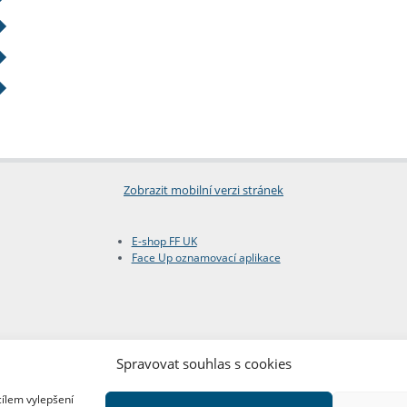
Zobrazit mobilní verzi stránek
E-shop FF UK
Face Up oznamovací aplikace
Spravovat souhlas s cookies
cílem vylepšení