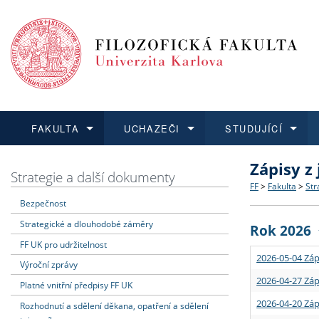
FAKULTA
UCHAZEČI
STUDUJÍCÍ
Zápisy z
FAKULTA
UCHAZEČI
STUDUJÍCÍ
VĚDA A VÝZKUM
ZAHRANIČÍ
Struktura a
Co studova
Bakalářsk
O vědě a 
Aktuální n
Strategie a další dokumenty
FF
>
Fakulta
>
Str
Bezpečnost
Dozvědět se více
Podat přihlášku
Dozvědět se více
Dozvědět se více
Dozvědět se více
Strategie 
Učitelské 
Doktorské
Akademické
Vyjíždějící
Strategické a dlouhodobé záměry
Rok 2026
Podpora a
Informace 
Rigorózní 
Granty a p
Přijíždějíc
FF UK pro udržitelnost
2026-05-04 Záp
Výroční zprávy
Absolventi
Vyjíždějíc
2026-04-27 Záp
Platné vnitřní předpisy FF UK
2026-04-20 Záp
Rozhodnutí a sdělení děkana, opatření a sdělení
Fakultní š