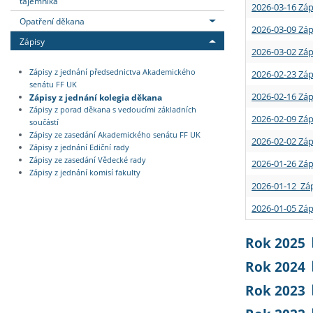
tajemníka
2026-03-16 Záp
Opatření děkana
2026-03-09 Záp
Zápisy
2026-03-02 Záp
Zápisy z jednání předsednictva Akademického
2026-02-23 Záp
senátu FF UK
2026-02-16 Záp
Zápisy z jednání kolegia děkana
Zápisy z porad děkana s vedoucími základních
2026-02-09 Záp
součástí
Zápisy ze zasedání Akademického senátu FF UK
2026-02-02 Záp
Zápisy z jednání Ediční rady
Zápisy ze zasedání Vědecké rady
2026-01-26 Záp
Zápisy z jednání komisí fakulty
2026-01-12 Záp
2026-01-05 Záp
Rok 2025
Rok 2024
Rok 2023