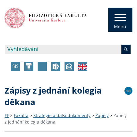
Zápisy z jednání kolegia
děkana
FF
>
Fakulta
>
Strategie a další dokumenty
>
Zápisy
>
Zápisy
z jednání kolegia děkana