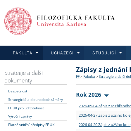
FAKULTA
UCHAZEČI
STUDUJÍCÍ
Zápisy z jednání
FAKULTA
UCHAZEČI
STUDUJÍCÍ
VĚDA A VÝZKUM
ZAHRANIČÍ
Struktura a historie
Co studovat a jak se přihlá
Bakalářské a magisterské
O vědě a výzkumu na FF
Aktuální nabídky a výběrov
Strategie a další
FF
>
Fakulta
>
Strategie a další d
dokumenty
Dozvědět se více
Podat přihlášku
Dozvědět se více
Dozvědět se více
Dozvědět se více
Strategie a další dokumen
Učitelské studijní program
Doktorské studium
Akademické kvalifikace
Vyjíždějící studenti
Bezpečnost
Rok 2026
Strategické a dlouhodobé záměry
Podpora a benefity pro z
Informace k průběhu přijím
Rigorózní řízení
Granty a projekty
Přijíždějící studenti
2026-05-04 Zápis z rozšířeného
FF UK pro udržitelnost
Absolventi fakulty
Vyjíždějící zaměstnanci
2026-04-27 Zápis z užšího kole
Výroční zprávy
2026-04-20 Zápis z užšího kole
Platné vnitřní předpisy FF UK
Fakultní školy FF UK