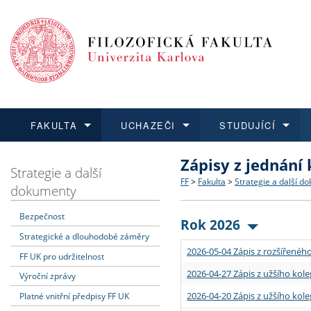
FAKULTA
UCHAZEČI
STUDUJÍCÍ
Zápisy z jednání
FAKULTA
UCHAZEČI
STUDUJÍCÍ
VĚDA A VÝZKUM
ZAHRANIČÍ
Struktura a historie
Co studovat a jak se přihlá
Bakalářské a magisterské
O vědě a výzkumu na FF
Aktuální nabídky a výběrov
Strategie a další
FF
>
Fakulta
>
Strategie a další d
dokumenty
Dozvědět se více
Podat přihlášku
Dozvědět se více
Dozvědět se více
Dozvědět se více
Strategie a další dokumen
Učitelské studijní program
Doktorské studium
Akademické kvalifikace
Vyjíždějící studenti
Bezpečnost
Rok 2026
Strategické a dlouhodobé záměry
Podpora a benefity pro z
Informace k průběhu přijím
Rigorózní řízení
Granty a projekty
Přijíždějící studenti
2026-05-04 Zápis z rozšířeného
FF UK pro udržitelnost
Absolventi fakulty
Vyjíždějící zaměstnanci
2026-04-27 Zápis z užšího kole
Výroční zprávy
2026-04-20 Zápis z užšího kole
Platné vnitřní předpisy FF UK
Fakultní školy FF UK