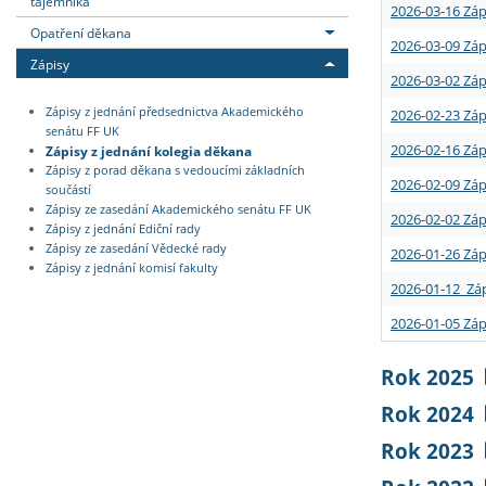
tajemníka
2026-03-16 Záp
Opatření děkana
2026-03-09 Záp
Zápisy
2026-03-02 Záp
Zápisy z jednání předsednictva Akademického
2026-02-23 Záp
senátu FF UK
2026-02-16 Záp
Zápisy z jednání kolegia děkana
Zápisy z porad děkana s vedoucími základních
2026-02-09 Záp
součástí
Zápisy ze zasedání Akademického senátu FF UK
2026-02-02 Záp
Zápisy z jednání Ediční rady
Zápisy ze zasedání Vědecké rady
2026-01-26 Záp
Zápisy z jednání komisí fakulty
2026-01-12 Záp
2026-01-05 Záp
Rok 2025
Rok 2024
Rok 2023