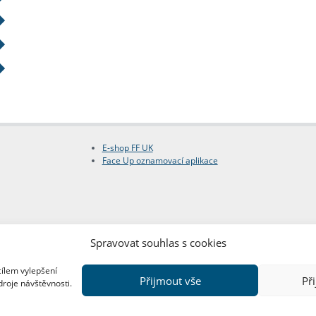
E-shop FF UK
Face Up oznamovací aplikace
Spravovat souhlas s cookies
cílem vylepšení
Přijmout vše
Př
droje návštěvnosti.
Copyright © FF UK 2026
Design:
Red Peppers