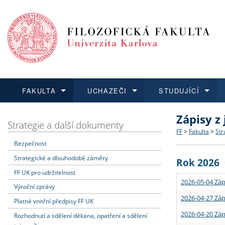
FAKULTA
UCHAZEČI
STUDUJÍCÍ
Zápisy z
FAKULTA
UCHAZEČI
STUDUJÍCÍ
VĚDA A VÝZKUM
ZAHRANIČÍ
Struktura a
Co studova
Bakalářsk
O vědě a 
Aktuální n
Strategie a další dokumenty
FF
>
Fakulta
>
Str
Bezpečnost
Dozvědět se více
Podat přihlášku
Dozvědět se více
Dozvědět se více
Dozvědět se více
Strategie 
Učitelské 
Doktorské
Akademické
Vyjíždějící
Strategické a dlouhodobé záměry
Rok 2026
Podpora a
Informace 
Rigorózní 
Granty a p
Přijíždějíc
FF UK pro udržitelnost
2026-05-04 Záp
Výroční zprávy
Absolventi
Vyjíždějíc
2026-04-27 Záp
Platné vnitřní předpisy FF UK
2026-04-20 Záp
Rozhodnutí a sdělení děkana, opatření a sdělení
Fakultní š