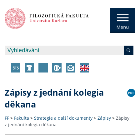
Zápisy z jednání kolegia
děkana
FF
>
Fakulta
>
Strategie a další dokumenty
>
Zápisy
>
Zápisy
z jednání kolegia děkana