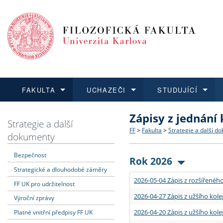
FAKULTA
UCHAZEČI
STUDUJÍCÍ
Zápisy z jednání
FAKULTA
UCHAZEČI
STUDUJÍCÍ
VĚDA A VÝZKUM
ZAHRANIČÍ
Struktura a historie
Co studovat a jak se přihlá
Bakalářské a magisterské
O vědě a výzkumu na FF
Aktuální nabídky a výběrov
Strategie a další
FF
>
Fakulta
>
Strategie a další d
dokumenty
Dozvědět se více
Podat přihlášku
Dozvědět se více
Dozvědět se více
Dozvědět se více
Strategie a další dokumen
Učitelské studijní program
Doktorské studium
Akademické kvalifikace
Vyjíždějící studenti
Bezpečnost
Rok 2026
Strategické a dlouhodobé záměry
Podpora a benefity pro z
Informace k průběhu přijím
Rigorózní řízení
Granty a projekty
Přijíždějící studenti
2026-05-04 Zápis z rozšířeného
FF UK pro udržitelnost
Absolventi fakulty
Vyjíždějící zaměstnanci
2026-04-27 Zápis z užšího kole
Výroční zprávy
2026-04-20 Zápis z užšího kole
Platné vnitřní předpisy FF UK
Fakultní školy FF UK