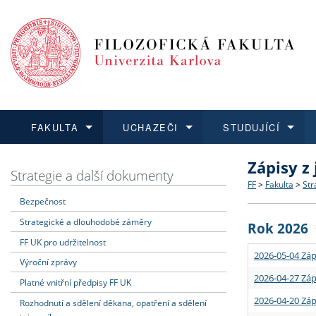
FAKULTA
UCHAZEČI
STUDUJÍCÍ
Zápisy z
FAKULTA
UCHAZEČI
STUDUJÍCÍ
VĚDA A VÝZKUM
ZAHRANIČÍ
Struktura a
Co studova
Bakalářsk
O vědě a 
Aktuální n
Strategie a další dokumenty
FF
>
Fakulta
>
Str
Bezpečnost
Dozvědět se více
Podat přihlášku
Dozvědět se více
Dozvědět se více
Dozvědět se více
Strategie 
Učitelské 
Doktorské
Akademické
Vyjíždějící
Strategické a dlouhodobé záměry
Rok 2026
Podpora a
Informace 
Rigorózní 
Granty a p
Přijíždějíc
FF UK pro udržitelnost
2026-05-04 Záp
Výroční zprávy
Absolventi
Vyjíždějíc
2026-04-27 Záp
Platné vnitřní předpisy FF UK
2026-04-20 Záp
Rozhodnutí a sdělení děkana, opatření a sdělení
Fakultní š