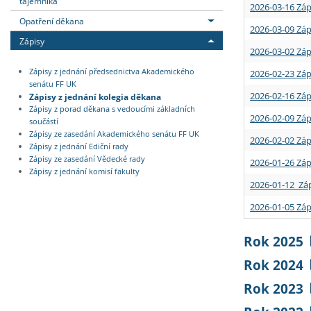
tajemníka
2026-03-16 Záp
Opatření děkana
2026-03-09 Záp
Zápisy
2026-03-02 Záp
Zápisy z jednání předsednictva Akademického
2026-02-23 Záp
senátu FF UK
2026-02-16 Záp
Zápisy z jednání kolegia děkana
Zápisy z porad děkana s vedoucími základních
2026-02-09 Záp
součástí
Zápisy ze zasedání Akademického senátu FF UK
2026-02-02 Záp
Zápisy z jednání Ediční rady
Zápisy ze zasedání Vědecké rady
2026-01-26 Záp
Zápisy z jednání komisí fakulty
2026-01-12 Záp
2026-01-05 Záp
Rok 2025
Rok 2024
Rok 2023