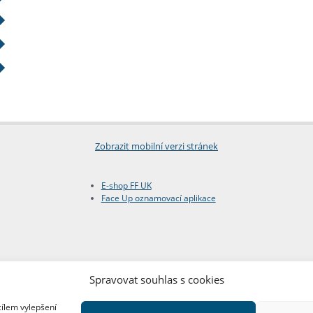
Zobrazit mobilní verzi stránek
E-shop FF UK
Face Up oznamovací aplikace
Spravovat souhlas s cookies
cílem vylepšení