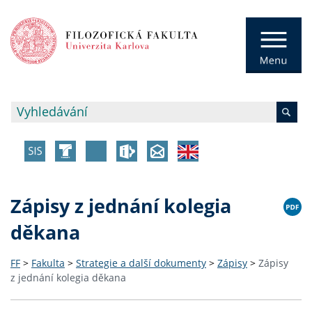
Zápisy z jednání kolegia
děkana
FF
>
Fakulta
>
Strategie a další dokumenty
>
Zápisy
>
Zápisy
z jednání kolegia děkana