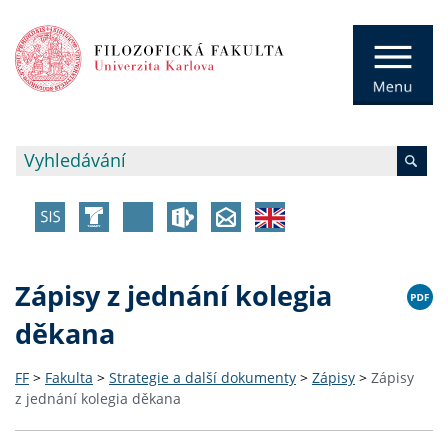
Zápisy z jednání kolegia
děkana
FF
>
Fakulta
>
Strategie a další dokumenty
>
Zápisy
>
Zápisy
z jednání kolegia děkana