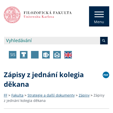
Zápisy z jednání kolegia
děkana
FF
>
Fakulta
>
Strategie a další dokumenty
>
Zápisy
>
Zápisy
z jednání kolegia děkana