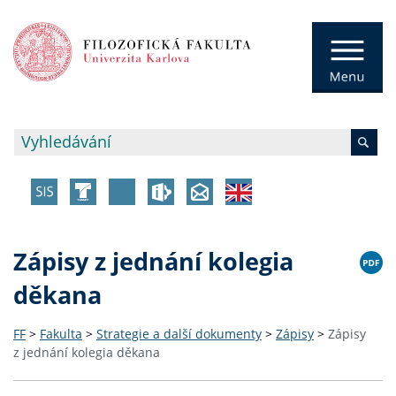
Zápisy z jednání kolegia
děkana
FF
>
Fakulta
>
Strategie a další dokumenty
>
Zápisy
>
Zápisy
z jednání kolegia děkana