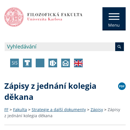
Zápisy z jednání kolegia
děkana
FF
>
Fakulta
>
Strategie a další dokumenty
>
Zápisy
>
Zápisy
z jednání kolegia děkana