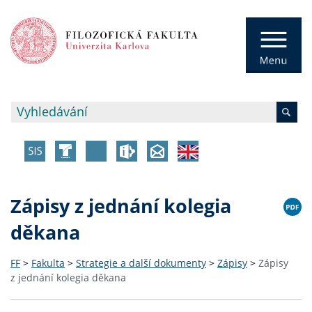
Zápisy z jednání kolegia
děkana
FF
>
Fakulta
>
Strategie a další dokumenty
>
Zápisy
>
Zápisy
z jednání kolegia děkana