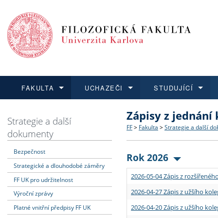
FAKULTA
UCHAZEČI
STUDUJÍCÍ
Zápisy z jednání
FAKULTA
UCHAZEČI
STUDUJÍCÍ
VĚDA A VÝZKUM
ZAHRANIČÍ
Struktura a historie
Co studovat a jak se přihlá
Bakalářské a magisterské
O vědě a výzkumu na FF
Aktuální nabídky a výběrov
Strategie a další
FF
>
Fakulta
>
Strategie a další d
dokumenty
Dozvědět se více
Podat přihlášku
Dozvědět se více
Dozvědět se více
Dozvědět se více
Strategie a další dokumen
Učitelské studijní program
Doktorské studium
Akademické kvalifikace
Vyjíždějící studenti
Bezpečnost
Rok 2026
Strategické a dlouhodobé záměry
Podpora a benefity pro z
Informace k průběhu přijím
Rigorózní řízení
Granty a projekty
Přijíždějící studenti
2026-05-04 Zápis z rozšířeného
FF UK pro udržitelnost
Absolventi fakulty
Vyjíždějící zaměstnanci
2026-04-27 Zápis z užšího kole
Výroční zprávy
2026-04-20 Zápis z užšího kole
Platné vnitřní předpisy FF UK
Fakultní školy FF UK