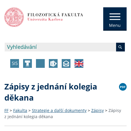
Zápisy z jednání kolegia
děkana
FF
>
Fakulta
>
Strategie a další dokumenty
>
Zápisy
>
Zápisy
z jednání kolegia děkana