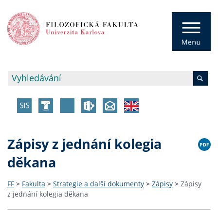
Zápisy z jednání kolegia
děkana
FF
>
Fakulta
>
Strategie a další dokumenty
>
Zápisy
>
Zápisy
z jednání kolegia děkana