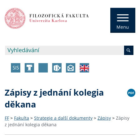
Zápisy z jednání kolegia
děkana
FF
>
Fakulta
>
Strategie a další dokumenty
>
Zápisy
>
Zápisy
z jednání kolegia děkana