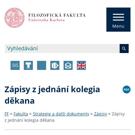
Zápisy z jednání kolegia
děkana
FF
>
Fakulta
>
Strategie a další dokumenty
>
Zápisy
>
Zápisy
z jednání kolegia děkana