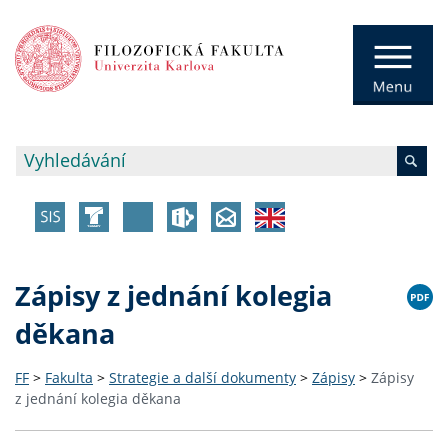
Zápisy z jednání kolegia
děkana
FF
>
Fakulta
>
Strategie a další dokumenty
>
Zápisy
>
Zápisy
z jednání kolegia děkana