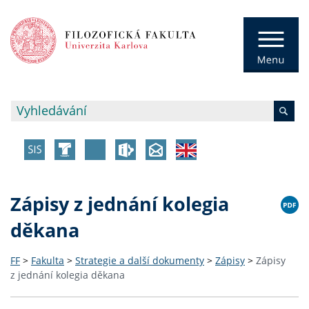
Zápisy z jednání kolegia
děkana
FF
>
Fakulta
>
Strategie a další dokumenty
>
Zápisy
>
Zápisy
z jednání kolegia děkana