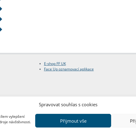
E-shop FF UK
Face Up oznamovací aplikace
Spravovat souhlas s cookies
cílem vylepšení
Přijmout vše
Př
droje návštěvnosti.
Copyright © FF UK 2026
Design:
Red Peppers