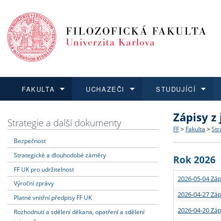
FAKULTA
UCHAZEČI
STUDUJÍCÍ
Zápisy z
FAKULTA
UCHAZEČI
STUDUJÍCÍ
VĚDA A VÝZKUM
ZAHRANIČÍ
Struktura a
Co studova
Bakalářsk
O vědě a 
Aktuální n
Strategie a další dokumenty
FF
>
Fakulta
>
Str
Bezpečnost
Dozvědět se více
Podat přihlášku
Dozvědět se více
Dozvědět se více
Dozvědět se více
Strategie 
Učitelské 
Doktorské
Akademické
Vyjíždějící
Strategické a dlouhodobé záměry
Rok 2026
Podpora a
Informace 
Rigorózní 
Granty a p
Přijíždějíc
FF UK pro udržitelnost
2026-05-04 Záp
Výroční zprávy
Absolventi
Vyjíždějíc
2026-04-27 Záp
Platné vnitřní předpisy FF UK
2026-04-20 Záp
Rozhodnutí a sdělení děkana, opatření a sdělení
Fakultní š