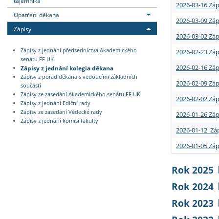
tajemníka
2026-03-16 Záp
Opatření děkana
2026-03-09 Záp
Zápisy
2026-03-02 Záp
Zápisy z jednání předsednictva Akademického
2026-02-23 Záp
senátu FF UK
2026-02-16 Záp
Zápisy z jednání kolegia děkana
Zápisy z porad děkana s vedoucími základních
2026-02-09 Záp
součástí
Zápisy ze zasedání Akademického senátu FF UK
2026-02-02 Záp
Zápisy z jednání Ediční rady
Zápisy ze zasedání Vědecké rady
2026-01-26 Záp
Zápisy z jednání komisí fakulty
2026-01-12 Záp
2026-01-05 Záp
Rok 2025
Rok 2024
Rok 2023