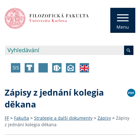
Zápisy z jednání kolegia
děkana
FF
>
Fakulta
>
Strategie a další dokumenty
>
Zápisy
>
Zápisy
z jednání kolegia děkana