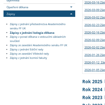
tajemníka
2026-03-16 Záp
Opatření děkana
2026-03-09 Záp
Zápisy
2026-03-02 Záp
Zápisy z jednání předsednictva Akademického
2026-02-23 Záp
senátu FF UK
2026-02-16 Záp
Zápisy z jednání kolegia děkana
Zápisy z porad děkana s vedoucími základních
2026-02-09 Záp
součástí
Zápisy ze zasedání Akademického senátu FF UK
2026-02-02 Záp
Zápisy z jednání Ediční rady
Zápisy ze zasedání Vědecké rady
2026-01-26 Záp
Zápisy z jednání komisí fakulty
2026-01-12 Záp
2026-01-05 Záp
Rok 2025
Rok 2024
Rok 2023