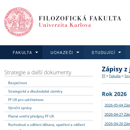
FAKULTA
UCHAZEČI
STUDUJÍCÍ
Zápisy z
FAKULTA
UCHAZEČI
STUDUJÍCÍ
VĚDA A VÝZKUM
ZAHRANIČÍ
Struktura a
Co studova
Bakalářsk
O vědě a 
Aktuální n
Strategie a další dokumenty
FF
>
Fakulta
>
Str
Bezpečnost
Dozvědět se více
Podat přihlášku
Dozvědět se více
Dozvědět se více
Dozvědět se více
Strategie 
Učitelské 
Doktorské
Akademické
Vyjíždějící
Strategické a dlouhodobé záměry
Rok 2026
Podpora a
Informace 
Rigorózní 
Granty a p
Přijíždějíc
FF UK pro udržitelnost
2026-05-04 Záp
Výroční zprávy
Absolventi
Vyjíždějíc
2026-04-27 Záp
Platné vnitřní předpisy FF UK
2026-04-20 Záp
Rozhodnutí a sdělení děkana, opatření a sdělení
Fakultní š