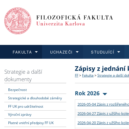
FAKULTA
UCHAZEČI
STUDUJÍCÍ
Zápisy z jednání
FAKULTA
UCHAZEČI
STUDUJÍCÍ
VĚDA A VÝZKUM
ZAHRANIČÍ
Struktura a historie
Co studovat a jak se přihlá
Bakalářské a magisterské
O vědě a výzkumu na FF
Aktuální nabídky a výběrov
Strategie a další
FF
>
Fakulta
>
Strategie a další d
dokumenty
Dozvědět se více
Podat přihlášku
Dozvědět se více
Dozvědět se více
Dozvědět se více
Strategie a další dokumen
Učitelské studijní program
Doktorské studium
Akademické kvalifikace
Vyjíždějící studenti
Bezpečnost
Rok 2026
Strategické a dlouhodobé záměry
Podpora a benefity pro z
Informace k průběhu přijí
Rigorózní řízení
Granty a projekty
Přijíždějící studenti
2026-05-04 Zápis z rozšířeného
FF UK pro udržitelnost
Absolventi fakulty
Vyjíždějící zaměstnanci
2026-04-27 Zápis z užšího kole
Výroční zprávy
2026-04-20 Zápis z užšího kole
Platné vnitřní předpisy FF UK
Fakultní školy FF UK