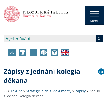
Zápisy z jednání kolegia
děkana
FF
>
Fakulta
>
Strategie a další dokumenty
>
Zápisy
>
Zápisy
z jednání kolegia děkana