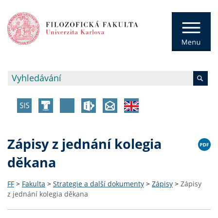
Zápisy z jednání kolegia
děkana
FF
>
Fakulta
>
Strategie a další dokumenty
>
Zápisy
>
Zápisy
z jednání kolegia děkana