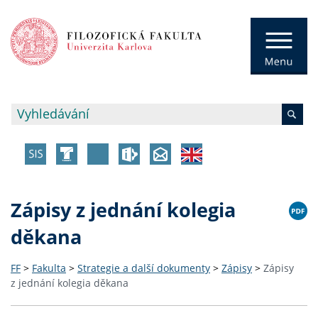
Zápisy z jednání kolegia
děkana
FF
>
Fakulta
>
Strategie a další dokumenty
>
Zápisy
>
Zápisy
z jednání kolegia děkana