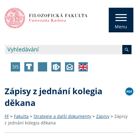
Zápisy z jednání kolegia
děkana
FF
>
Fakulta
>
Strategie a další dokumenty
>
Zápisy
>
Zápisy
z jednání kolegia děkana