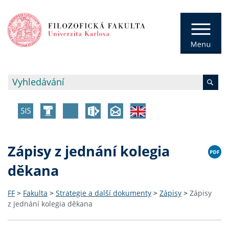
Zápisy z jednání kolegia
děkana
FF
>
Fakulta
>
Strategie a další dokumenty
>
Zápisy
>
Zápisy
z jednání kolegia děkana