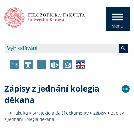
Zápisy z jednání kolegia
děkana
FF
>
Fakulta
>
Strategie a další dokumenty
>
Zápisy
>
Zápisy
z jednání kolegia děkana