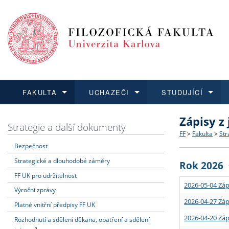
FAKULTA
UCHAZEČI
STUDUJÍCÍ
Zápisy z
FAKULTA
UCHAZEČI
STUDUJÍCÍ
VĚDA A VÝZKUM
ZAHRANIČÍ
Struktura a
Co studova
Bakalářsk
O vědě a 
Aktuální n
Strategie a další dokumenty
FF
>
Fakulta
>
Str
Bezpečnost
Dozvědět se více
Podat přihlášku
Dozvědět se více
Dozvědět se více
Dozvědět se více
Strategie 
Učitelské 
Doktorské
Akademické
Vyjíždějící
Strategické a dlouhodobé záměry
Rok 2026
Podpora a
Informace 
Rigorózní 
Granty a p
Přijíždějíc
FF UK pro udržitelnost
2026-05-04 Záp
Výroční zprávy
Absolventi
Vyjíždějíc
2026-04-27 Záp
Platné vnitřní předpisy FF UK
2026-04-20 Záp
Rozhodnutí a sdělení děkana, opatření a sdělení
Fakultní š