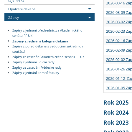
tajemníka
2026-03-16 Záp
Opatření děkana
2026-03-09 Záp
Zápisy
2026-03-02 Záp
Zápisy z jednání předsednictva Akademického
2026-02-23 Záp
senátu FF UK
2026-02-16 Záp
Zápisy z jednání kolegia děkana
Zápisy z porad děkana s vedoucími základních
2026-02-09 Záp
součástí
Zápisy ze zasedání Akademického senátu FF UK
2026-02-02 Záp
Zápisy z jednání Ediční rady
Zápisy ze zasedání Vědecké rady
2026-01-26 Záp
Zápisy z jednání komisí fakulty
2026-01-12 Záp
2026-01-05 Záp
Rok 2025
Rok 2024
Rok 2023