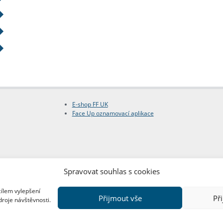
E-shop FF UK
Face Up oznamovací aplikace
Spravovat souhlas s cookies
cílem vylepšení
Přijmout vše
Př
droje návštěvnosti.
Copyright © FF UK 2026
Design:
Red Peppers