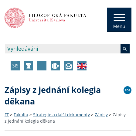
Zápisy z jednání kolegia
děkana
FF
>
Fakulta
>
Strategie a další dokumenty
>
Zápisy
>
Zápisy
z jednání kolegia děkana