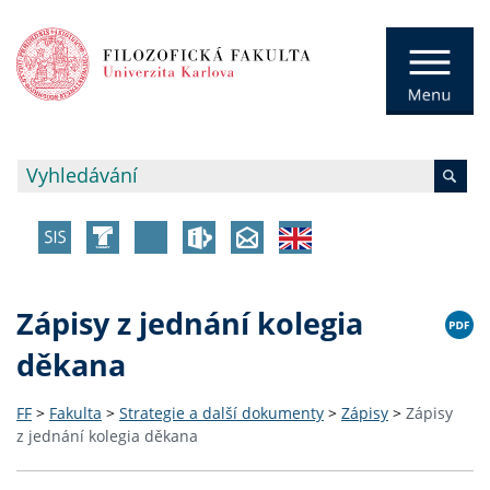
Zápisy z jednání kolegia
děkana
FF
>
Fakulta
>
Strategie a další dokumenty
>
Zápisy
>
Zápisy
z jednání kolegia děkana