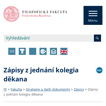
Zápisy z jednání kolegia
děkana
FF
>
Fakulta
>
Strategie a další dokumenty
>
Zápisy
>
Zápisy
z jednání kolegia děkana