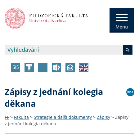
Zápisy z jednání kolegia
děkana
FF
>
Fakulta
>
Strategie a další dokumenty
>
Zápisy
>
Zápisy
z jednání kolegia děkana