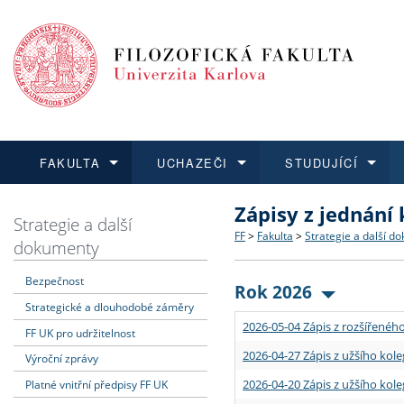
FAKULTA
UCHAZEČI
STUDUJÍCÍ
Zápisy z jednání
FAKULTA
UCHAZEČI
STUDUJÍCÍ
VĚDA A VÝZKUM
ZAHRANIČÍ
Struktura a historie
Co studovat a jak se přihlá
Bakalářské a magisterské
O vědě a výzkumu na FF
Aktuální nabídky a výběrov
Strategie a další
FF
>
Fakulta
>
Strategie a další d
dokumenty
Dozvědět se více
Podat přihlášku
Dozvědět se více
Dozvědět se více
Dozvědět se více
Strategie a další dokumen
Učitelské studijní program
Doktorské studium
Akademické kvalifikace
Vyjíždějící studenti
Bezpečnost
Rok 2026
Strategické a dlouhodobé záměry
Podpora a benefity pro z
Informace k průběhu přijím
Rigorózní řízení
Granty a projekty
Přijíždějící studenti
2026-05-04 Zápis z rozšířeného
FF UK pro udržitelnost
Absolventi fakulty
Vyjíždějící zaměstnanci
2026-04-27 Zápis z užšího kole
Výroční zprávy
2026-04-20 Zápis z užšího kole
Platné vnitřní předpisy FF UK
Fakultní školy FF UK