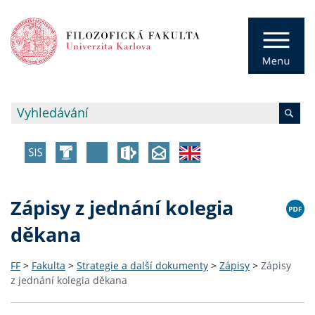
Zápisy z jednání kolegia
děkana
FF
>
Fakulta
>
Strategie a další dokumenty
>
Zápisy
>
Zápisy
z jednání kolegia děkana