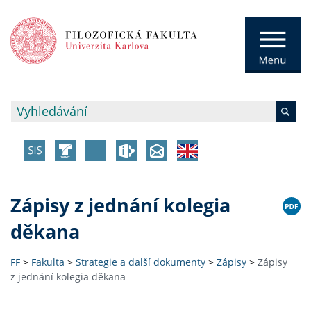
Zápisy z jednání kolegia
děkana
FF
>
Fakulta
>
Strategie a další dokumenty
>
Zápisy
>
Zápisy
z jednání kolegia děkana