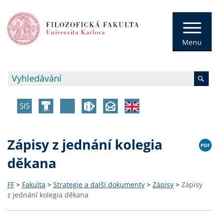
Zápisy z jednání kolegia
děkana
FF
>
Fakulta
>
Strategie a další dokumenty
>
Zápisy
>
Zápisy
z jednání kolegia děkana