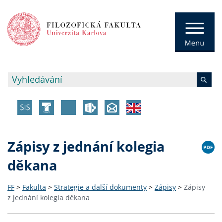
Zápisy z jednání kolegia
děkana
FF
>
Fakulta
>
Strategie a další dokumenty
>
Zápisy
>
Zápisy
z jednání kolegia děkana